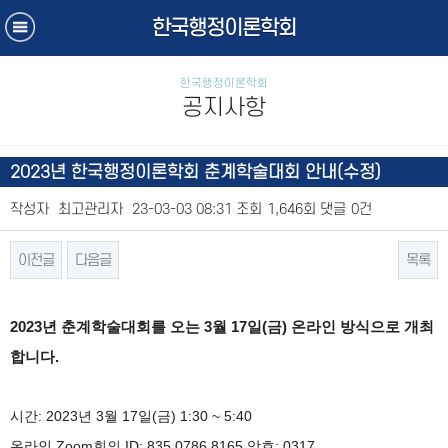
한국행정이론학회
한국행정이론학회
공지사항
2023년 한국행정이론학회 춘계학술대회 안내(수정)
작성자
최고관리자
23-03-03 08:31
조회
1,646회
댓글
0건
이전글
다음글
목록
본문
2023
년 춘계학술대회를 오는 3
월 17일(금
) 온라인 방식으로
개최
합니다
.
시간: 2023년 3월 17일(금) 1:30 ~ 5:40
온라인 Zoom회의 ID:
835 0786 8165
암호: 0317