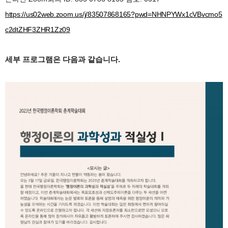
https://us02web.zoom.us/j/83507868165?pwd=NHNPYWx1cVBvcmo5
c2dtZHF3ZHR1Zz09
세부 프로그램은 다음과 같습니다.