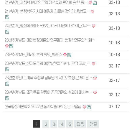
24년춘계_재정학 분야 연구와 정책효과 관계에 관한 통…
03-18
24년춘계_행정학위기시대 어떻게 가르칠 것인가: 융합교…
03-18
24년춘계_행정학과를 바라보는 여러 시선에 대하여_강지…
03-18
23년추계발표_미래행정이론의 연구과제_행정학연구의 빅퀘…
10-18
23년추계발표_행정이론의 의의_박종수
10-18
23년춘계발표_신제도주의 이론발전을 위한 비판적 고찰_…
03-17
23년춘계발표_미국 주정부 공무원의 목표모호성:근거이론…
03-17
23년춘계발표_조직목표 갈등이 공공기관의 성과에 미치는…
03-17
한국행정이론학회 2022년 동계학술대회 논문 모음집
07-12
1
2
3
4
5
다음
맨끝