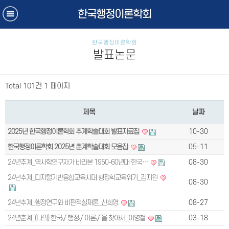
한국행정이론학회
한국행정이론학회
발표논문
Total 101건
1 페이지
제목
날짜
2025년 한국행정이론학회 추계학술대회 발표자료집
10-30
한국행정이론학회 2025년 춘계학술대회 모음집
05-11
24년추계_역사학연구자가 바라본 1950-60년대 한국…
08-30
24년추계_디지털기반융합교육시대 행정학교육위기_김지원
08-30
24년추계_행정연구와 비판적실재론_신희영
08-27
24년춘계_(나의) 한국√행정√이론√을 찾아서_이영철
03-18