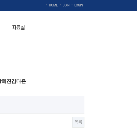
·
·
·
HOME
JOIN
LOGIN
자료실
_강혜진김다은
목록