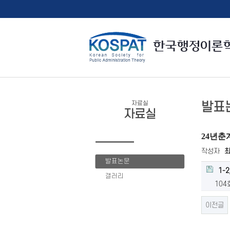
자료실
발표
자료실
24년춘
작성자
발표논문
1-
갤러리
104
이전글