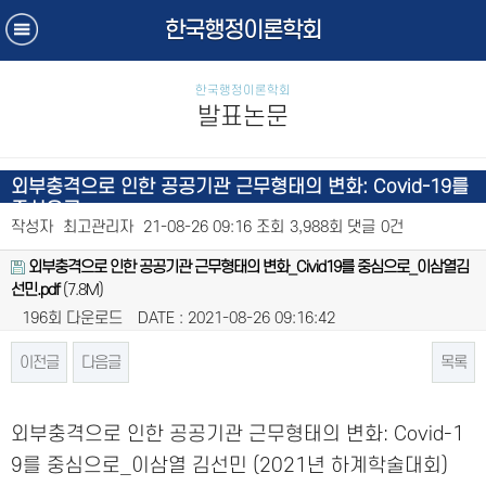
한국행정이론학회
한국행정이론학회
발표논문
외부충격으로 인한 공공기관 근무형태의 변화: Covid-19를
중심으로
작성자
최고관리자
21-08-26 09:16
조회
3,988회
댓글
0건
외부충격으로 인한 공공기관 근무형태의 변화_Civid19를 중심으로_이삼열김
선민.pdf
(7.8M)
196회 다운로드
DATE : 2021-08-26 09:16:42
이전글
다음글
목록
본문
외부충격으로 인한 공공기관 근무형태의 변화: Covid-1
9를 중심으로_이삼열 김선민 (2021년 하계학술대회)