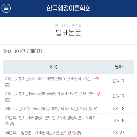
한국행정이론학회
한국행정이론학회
발표논문
Total 101건
7 페이지
제목
날짜
23년춘계발표_신제도주의 이론발전을 위한 비판적 고찰_…
03-17
23년춘계발표_미국 주정부 공무원의 목표모호성:근거이론…
03-17
24년춘계_(나의) 한국√행정√이론√을 찾아서_이영철
03-18
23년추계발표_미래행정이론의 연구과제_행정학연구의 빅퀘…
10-18
24년추계_행정연구와 비판적실재론_신희영
08-27