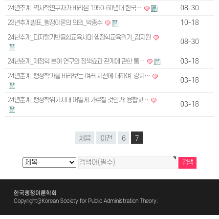
24년추계_역사학연구자가 바라본 1950-60년대 한국…
08-30
23년추계발표_행정이론의 의의_박종수
10-18
24년추계_디지털기반융합교육시대 행정학교육위기_김지원
08-30
24년춘계_재정학 분야 연구와 정책효과 관계에 관한 통…
03-18
24년춘계_행정학과를 바라보는 여러 시선에 대하여_강지…
03-18
24년춘계_행정학위기시대 어떻게 가르칠 것인가: 융합교…
03-18
처음
이전
6
7
한국행정이론학회
Copyright@Korean Society for Public Administration Theory.