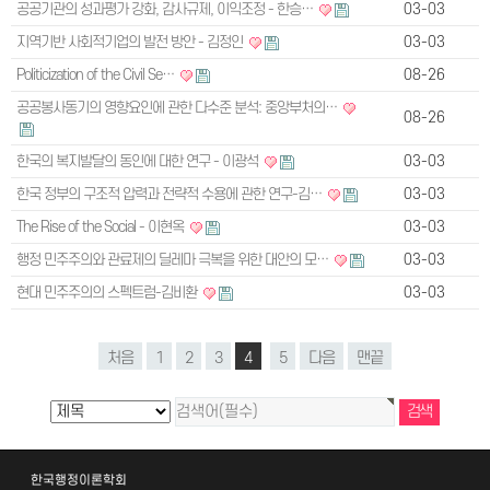
공공기관의 성과평가 강화, 감사규제, 이익조정 - 한승…
03-03
지역기반 사회적기업의 발전 방안 - 김정인
03-03
Politicization of the Civil Se…
08-26
공공봉사동기의 영향요인에 관한 다수준 분석: 중앙부처의…
08-26
한국의 복지발달의 동인에 대한 연구 - 이광석
03-03
한국 정부의 구조적 압력과 전략적 수용에 관한 연구-김…
03-03
The Rise of the Social - 이현옥
03-03
행정 민주주의와 관료제의 딜레마 극복을 위한 대안의 모…
03-03
현대 민주주의의 스펙트럼-김비환
03-03
처음
1
2
3
4
5
다음
맨끝
한국행정이론학회