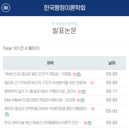
한국행정이론학회
한국행정이론학회
발표논문
Total 101건
4 페이지
제목
날짜
거버넌스와 곁길로 빠진 민주적 책임성 - 이영철
03-03
엘리트 간 지역네트워크의 구조적 속성분석을 위한 모형개…
03-03
행정학적 글쓰기: 흉내내기에서 기록하기로_윤견수
03-11
Max Weber의 합리화의 역설과 위험사회 - 임의영
03-03
행위자 중심의 정책학을 위하여-프레이밍을 통한 대통령의…
03-03
한국 과학기술 혁신거버넌스체계(NIS)의 이론적 진단:…
03-03