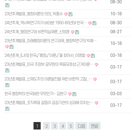
08-30
23년추계발표_행정이론의 의의_박종수
10-18
24년추계_역사학연구자가 바라본 1950-60년대 한국…
08-30
24년추계_행정연구와 비판적실재론_신희영
08-27
23년추계발표_미래행정이론의 연구과제_행정학연구의 빅퀘…
10-18
24년춘계_(나의) 한국√행정√이론√을 찾아서_이영철
03-18
23년춘계발표_미국 주정부 공무원의 목표모호성:근거이론…
03-17
23년춘계발표_신제도주의 이론발전을 위한 비판적 고찰_…
03-17
한국 행정학의 한국화란 무엇인가 - 김현구
03-03
23년춘계발표_조직목표 갈등이 공공기관의 성과에 미치는…
03-17
1
2
3
4
5
다음
맨끝